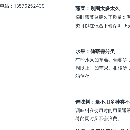
电话：13576252439
蔬菜：别囤太多太久
绿叶蔬菜储藏久了质量会
类可以在低温下储存4～
水果：储藏需分类
有些水果如草莓、葡萄等
周以上，如苹果、柑橘等
箱储存。
调味料：量不用多
种类不
调味料在使用时的用量通常
肴的同时又不会浪费。