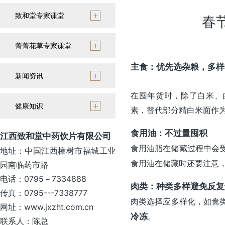
致和堂专家课堂
春
菁菁花草专家课堂
主食：优先选杂粮，多样
新闻资讯
在囤年货时，除了白米、
健康知识
素，替代部分精白米面作
食用油：不过量囤积
江西致和堂中药饮片有限公司
食用油脂在储藏过程中会
地址：中国江西樟树市福城工业
食用油在储藏时还要注意
园南临药市路
电话：0795－7334888
肉类：种类多样
避免反复
传真：0795---7338777
肉类选择应多样化，如禽
网址：www.jxzht.com.cn
冷冻
。
联系人：陈总