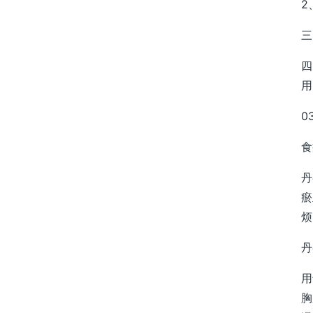
2
三
四
用
0
食
丹
瘀
烦
丹
用
胸