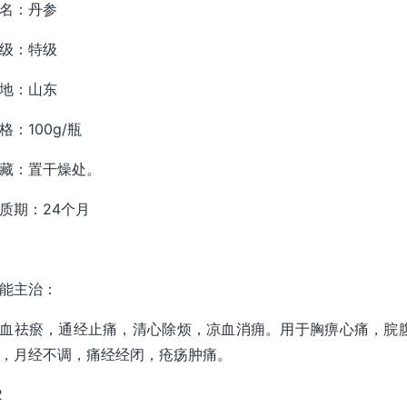
名：丹参
级：特级
地：山东
格：100g/瓶
藏：置干燥处。
质期：24个月
能主治：
血祛瘀，通经止痛，清心除烦，凉血消痈。用于胸痹心痛，脘
，月经不调，痛经经闭，疮疡肿痛。
2