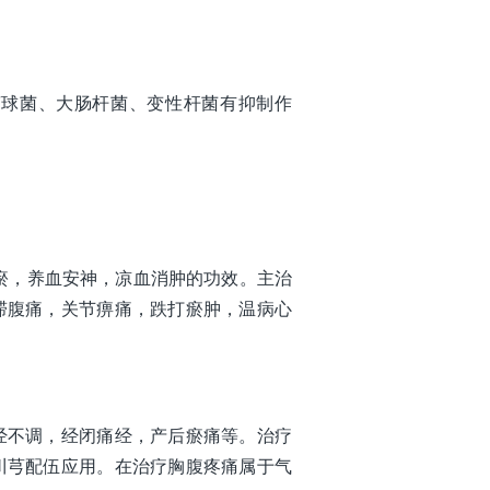
萄球菌、大肠杆菌、变性杆菌有抑制作
瘀，养血安神，凉血消肿的功效。主治
滞腹痛，关节痹痛，跌打瘀肿，温病心
经不调，经闭痛经，产后瘀痛等。治疗
川芎配伍应用。在治疗胸腹疼痛属于气