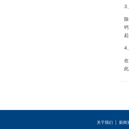
3
除
钙
起
4
在
此
关于我们
|
新闻