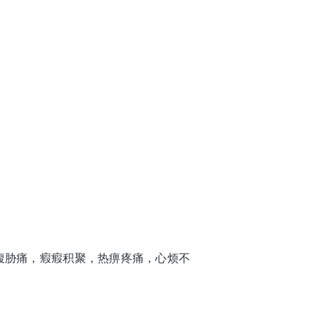
腹胁痛，瘕瘕积聚，热痹疼痛，心烦不