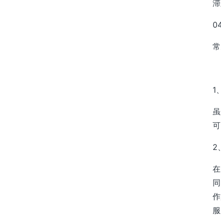
滞
0
常
1
虽
可
2
在
同
作
服