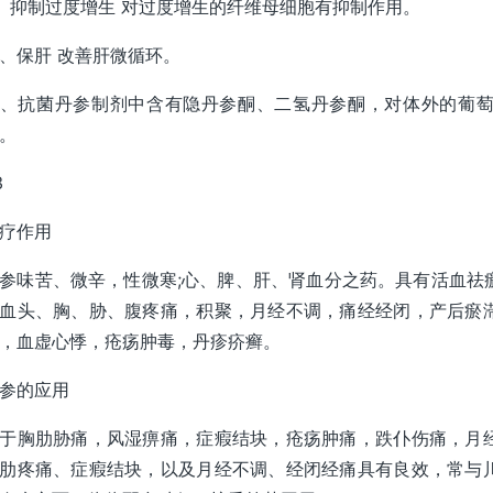
、抑制过度增生 对过度增生的纤维母细胞有抑制作用。
、保肝 改善肝微循环。
、抗菌丹参制剂中含有隐丹参酮、二氢丹参酮，对体外的葡
。
3
疗作用
参味苦、微辛，性微寒;心、脾、肝、肾血分之药。具有活血祛
血头、胸、胁、腹疼痛，积聚，月经不调，痛经经闭，产后瘀
，血虚心悸，疮疡肿毒，丹疹疥癣。
参的应用
于胸肋胁痛，风湿痹痛，症瘕结块，疮疡肿痛，跌仆伤痛，月
肋疼痛、症瘕结块，以及月经不调、经闭经痛具有良效，常与