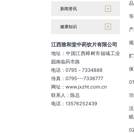
品
新闻资讯
等
健康知识
产
规
江西致和堂中药饮片有限公司
地址：中国江西樟树市福城工业
贮
园南临药市路
保
电话：0795－7334888
传真：0795---7338777
01
网址：www.jxzht.com.cn
联系人：陈总
功
电话：13576252439
活
眠
0