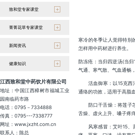
致和堂专家课堂
菁菁花草专家课堂
寒冷的冬季让人觉得特别
新闻资讯
怎样用中药材进行养生。
防冻疮：当归四逆汤(
当归
健康知识
气通、寒气散、气血通畅
江西致和堂中药饮片有限公司
活血御寒：以15克
西
地址：中国江西樟树市福城工业
通络的功效，适用于高脂
园南临药市路
防口干舌燥：将
莲子
电话：0795－7334888
舌燥、虚火上升、嗓子疼
传真：0795---7338777
网址：www.jxzht.com.cn
风寒感冒：
艾叶
15、
联系人：陈总
痛、恶寒、口淡、没有胃