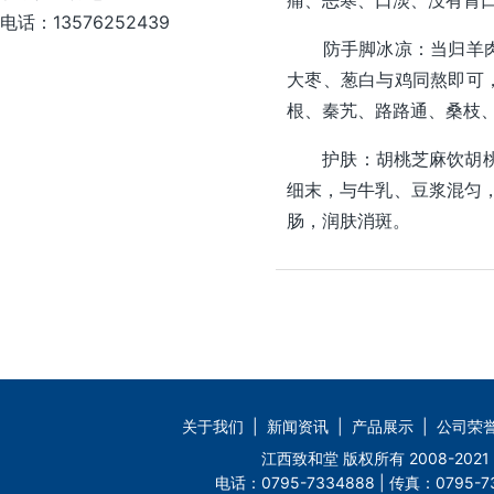
电话：13576252439
防手脚冰凉：当归羊肉汤
大枣、葱白与鸡同熬即可
根、
秦艽
、路路通、桑枝
护肤：胡桃芝麻饮胡桃3
细末，与牛乳、豆浆混匀，
肠，润肤消斑。
关于我们
|
新闻资讯
|
产品展示
|
公司荣
江西致和堂 版权所有 2008-2
电话：0795-7334888 | 传真：0795-73