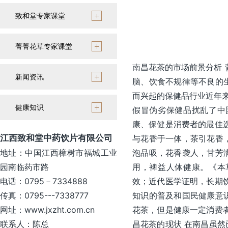
致和堂专家课堂
菁菁花草专家课堂
南昌花茶的市场前景分析 
新闻资讯
脑、饮食不规律等不良的
而兴起的保健品行业近年来
健康知识
假冒伪劣保健品扰乱了中
康、保健是消费者的最佳
江西致和堂中药饮片有限公司
与花香于一体，茶引花香
地址：中国江西樟树市福城工业
泡品吸，花香袭人，甘芳
园南临药市路
用，裨益人体健康。《本
电话：0795－7334888
效；近代医学证明，长期
传真：0795---7338777
知识的普及和国民健康意
网址：www.jxzht.com.cn
花茶，但是健康一定消费
联系人：陈总
昌花茶的现状 在南昌虽