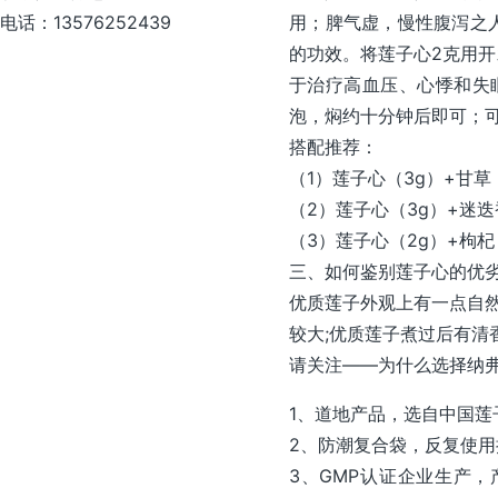
电话：13576252439
用；脾气虚，慢性腹泻之
的功效。将莲子心2克用
于治疗高血压、心悸和失
泡，焖约十分钟后即可；
搭配推荐：
（1）莲子心（3g）+甘草
（2）莲子心（3g）+迷迭
（3）莲子心（2g）+枸杞
三、如何鉴别莲子心的优
优质莲子外观上有一点自然
较大;优质莲子煮过后有清
请关注——为什么选择纳
1、道地产品，选自中国
2、防潮复合袋，反复使
3、GMP认证企业生产