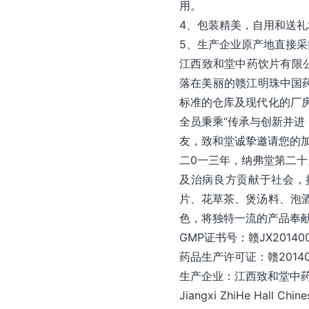
用。
4、包装精美，自用和送礼
5、生产企业原产地直接
江西致和堂中药饮片有限
落在美丽的赣江明珠中国药
标准的仓库及现代化的厂房
全员秉乘“传承与创新并进
友，致和堂诚挚邀请您的加
二0一三年，纳弗堂第二
及治病良方贡献于社会，
片、花草茶、煲汤料、泡酒
色，将独特一流的产品奉
GMP证书号：赣JX20140
药品生产许可证：赣20140
生产企业：江西致和堂中
Jiangxi ZhiHe Hall Chin