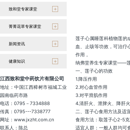
致和堂专家课堂
菁菁花草专家课堂
莲子心属睡莲科植物莲的
新闻资讯
血、止咳等功效，可治疗
作用，
健康知识
纳弗堂养生专家课堂——
一、莲子心的功效
江西致和堂中药饮片有限公司
1.降压作用
地址：中国江西樟树市福城工业
2.对心血管作用
园南临药市路
3.对平滑肌作用
电话：0795－7334888
4.清肝火、泄脾火、降肝
传真：0795---7338777
二、莲子心食用方法及适
网址：www.jxzht.com.cn
食用方法：取莲子心2-5
联系人：陈总
适宜人群：一般人群均可