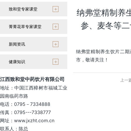
致和堂专家课堂
纳弗堂精制养
参、麦冬等二
菁菁花草专家课堂
新闻资讯
纳弗堂精制养生饮片二期
市，敬请关注！
健康知识
江西致和堂中药饮片有限公司
上一
地址：中国江西樟树市福城工业
园南临药市路
电话：0795－7334888
传真：0795---7338777
网址：www.jxzht.com.cn
联系人：陈总