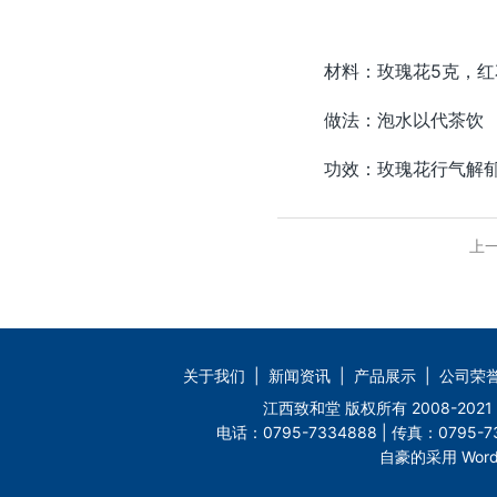
材料：玫瑰花5克，红
做法：泡水以代茶饮
功效：玫瑰花行气解郁，
上
关于我们
|
新闻资讯
|
产品展示
|
公司荣
江西致和堂 版权所有 2008-2
电话：0795-7334888 | 传真：0795-73
自豪的采用 Word