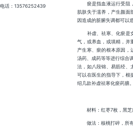
瘀是指血液运行受阻，多
电话：13576252439
肌肤失于濡养，产生颜面
因造成的脏腑失调都可以
补虚、祛寒、化瘀是女性
气，或养血，或填精，并
产生寒、瘀的根本原因，
汤药、成药等等进行综合调
法，如八段锦、易筋经、
可以在医生的指导下，根
绍几款补虚祛寒化瘀药膳
材料：红枣7枚，黑芝麻2
做法：核桃打碎，所有食