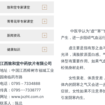
致和堂专家课堂
菁菁花草专家课堂
中医学认为“虚”“寒”“
新闻资讯
产生，进一步阻碍气血运
虚主要是指有形之血与无
健康知识
光泽，满脸胶原蛋白感。
体型有重要作用。如果气
江西致和堂中药饮片有限公司
松弛身材走样。
地址：中国江西樟树市福城工业
园南临药市路
女性衰老、体质变差，还
电话：0795－7334888
体内的阴寒之气又会进一
传真：0795---7338777
症状。女性如果不注意养
网址：www.jxzht.com.cn
引发阴寒内生。
联系人：陈总