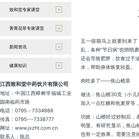
致和堂专家课堂
菁菁花草专家课堂
五一假期马上就要到来了
新闻资讯
乱，各种“节日病”也悄悄
还会导致肥胖，饮食过于
健康知识
水，帮助身体恢复轻盈。
肉吃多了——焦山楂茶
江西致和堂中药饮片有限公司
地址：中国江西樟树市福城工业
做法：焦山楂30克（小儿
园南临药市路
加入一点红糖和焦麦芽等
电话：0795－7334888
功效：山楂经过炒制后，
传真：0795---7338777
明显。有研究显示，焦山
网址：www.jxzht.com.cn
也有一定效果。需要注意
联系人：陈总