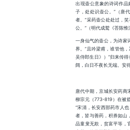
出现壶公意象的诗词作品
子，处处识壶公。”（唐
者。“采药壶公处处过，笑
公。”（明代成鹫《荅陈惟
一身仙气的壶公，为诗家
界。“且吟梁甫，谁管他，
吴侍郎生日》）“归来传
阔，白日不夜长无端。安
唐代中期，京城长安药商
柳宗元（773-819）
“宋清，长安西部药市人
者，皆与善药，积券如山，
品童叟无欺，贫富平等，