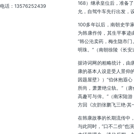
168）继承皇位后，准备
电话：13576252439
允，自驾牛车先行出发，
100多年以后，南朝史学
为韩康作传，其生平事迹
“韩公沦卖药，梅生隐市门
明珠。”（南朝徐陵《长安
据诗词网的粗略统计，由唐
康的基本人设是受人景仰的
因题屋壁》）“伯休抱遐
所尚，萧萧绝尘轨。”（唐
高趣可与侔。”（南宋陆游
方回《次韵张鹏飞三绝·其
在韩康故事的长期流传中，
与此同时，“口不二价”也