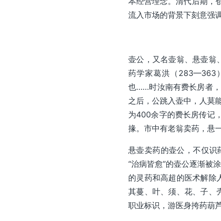
本经营理念。清代后期，创办
流入市场的背景下刻意强调
壶公，又名壶翁、悬壶翁
药学家葛洪（283—36
也……时汝南有费长房者
之后，公跳入壶中，人莫能
为400余字的费长房传记
掾。市中有老翁卖药，悬一
悬壶卖药的壶公，不仅识
“治病皆愈”的壶公逐渐被
的灵药和高超的医术解除
其蔓、叶、须、花、子、
职业标识，游医身挎药葫芦