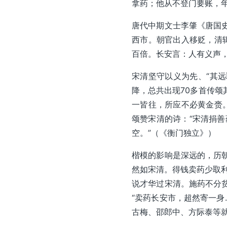
拿药；他从不登门要账，
唐代中期文士李肇《唐国
西市。朝官出入移贬，清
百倍。长安言：人有义声，
宋清坚守以义为先、“其
降，总共出现70多首传颂
一皆往，所应不必黄金赍
颂赞宋清的诗：“宋清捐善
空。”（《衡门独立》）
楷模的影响是深远的，历
然如宋清。得钱卖药少取利
说才华过宋清。施药不分
“卖药长安市，超然寄一身
古梅、邵郎中、方际泰等