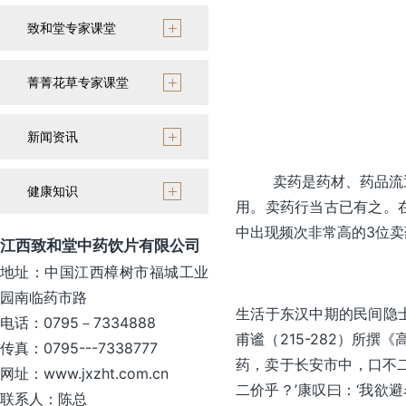
致和堂专家课堂
菁菁花草专家课堂
新闻资讯
卖药是药材、药品流通不
健康知识
用。卖药行当古已有之。
中出现频次非常高的3位卖
江西致和堂中药饮片有限公司
地址：中国江西樟树市福城工业
园南临药市路
生活于东汉中期的民间隐
电话：0795－7334888
甫谧（215-282）所
传真：0795---7338777
药，卖于长安市中，口不
网址：www.jxzht.com.cn
二价乎？’康叹曰：‘我欲
联系人：陈总