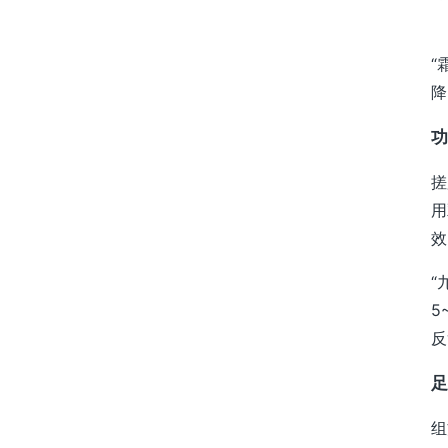
霜
“
降
功
搓
用
效
“
5
反
足
组