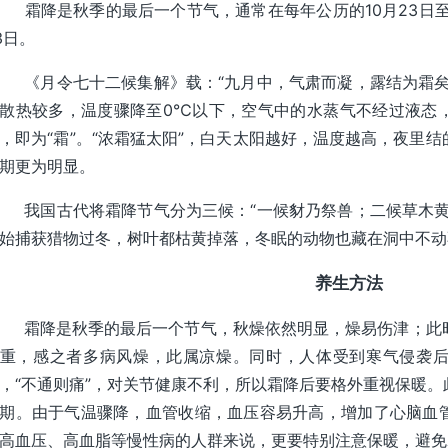
降是秋季的最后一个节气，通常在每年公历的10月23日至2
3日。
月令七十二候集解》载：“九月中，气肃而凝，露结为霜矣
散热较多，温度骤降至0℃以下，空气中的水蒸气不经过液态
，即为“霜”。“浓霜猛太阳”，白天太阳越好，温度越高，夜里
期更为明显。
国古代将霜降节气分为三候：“一候豺乃祭兽；二候草木黄
始捕获猎物过冬，树叶都枯黄掉落，冬眠的动物也藏在洞中不动
养生方法
霜降是秋季的最后一个节气，秋燥依然明显，燥易伤津；此时
重，感之者多病风燥，此属凉燥。同时，人体受到寒气侵袭
，“不通则痛”，对关节健康不利，所以霜降后要格外重视保暖
期。由于气温骤降，血管收缩，血压容易升高，增加了心脑血
高血压、高血脂等慢性病的人群来说，更要特别注意保暖，避免