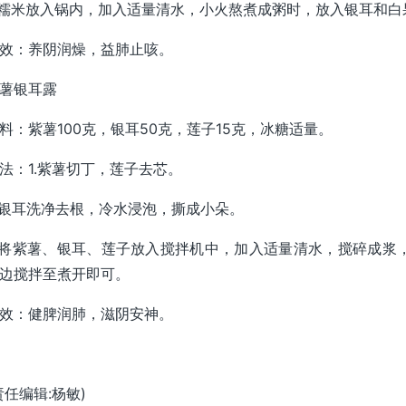
.糯米放入锅内，加入适量清水，小火熬煮成粥时，放入银耳和
效：养阴润燥，益肺止咳。
薯银耳露
料：紫薯100克，银耳50克，莲子15克，冰糖适量。
法：1.紫薯切丁，莲子去芯。
.银耳洗净去根，冷水浸泡，撕成小朵。
.将紫薯、银耳、莲子放入搅拌机中，加入适量清水，搅碎成浆
边搅拌至煮开即可。
效：健脾润肺，滋阴安神。
责任编辑:杨敏)