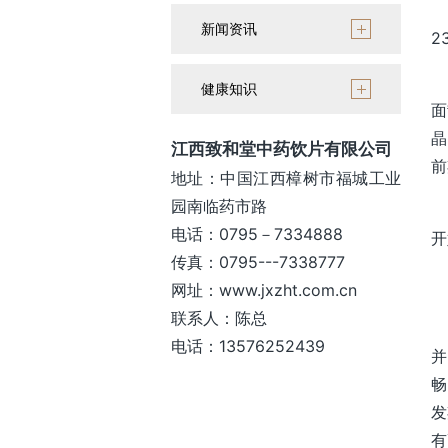
霜
新闻资讯
2
《
健康知识
面
晶
江西致和堂中药饮片有限公司
前
地址：中国江西樟树市福城工业
园南临药市路
我
电话：0795－7334888
开
传真：0795---7338777
网址：www.jxzht.com.cn
联系人：陈总
电话：13576252439
并
畅
发
有