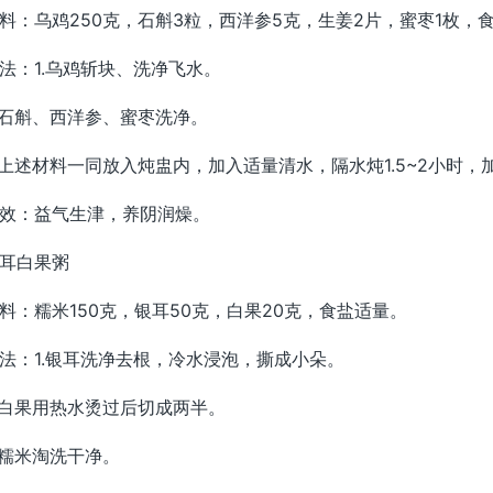
料：乌鸡250克，石斛3粒，西洋参5克，生姜2片，蜜枣1枚，
法：1.乌鸡斩块、洗净飞水。
.石斛、西洋参、蜜枣洗净。
.上述材料一同放入炖盅内，加入适量清水，隔水炖1.5~2小时
效：益气生津，养阴润燥。
耳白果粥
料：糯米150克，银耳50克，白果20克，食盐适量。
法：1.银耳洗净去根，冷水浸泡，撕成小朵。
.白果用热水烫过后切成两半。
.糯米淘洗干净。