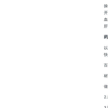
操
开
血
肝
药
以
快
百
材
做
2
3