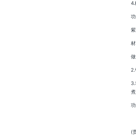
4
功
紫
材
做
2
3
煮
功
(