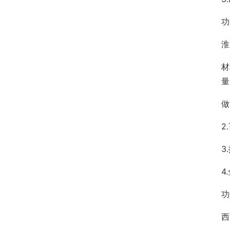
功
淮
材
量
做
2
3
4
功
西