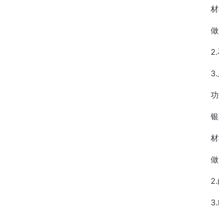
材
做
2
3
功
银
材
做
2
3