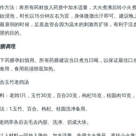
作方法：将所有药材放入药煲中加水适量，大火煮沸后转小火煮
始浸泡，时长以15分钟左右为宜，身体微微出汗即可。建议晚
最衰弱的时候，足底血管会因为温水的刺激而扩张，有利于活
肾的目的。
膳调理
下药膳孕妇慎用。所有药膳建议当日煮当日喝，以保证最佳口
食用，食用前须彻底加热。
合玉竹老鸽汤
料：老鸽1只，玉竹30克，百合20克，枸杞15克，桂圆肉10克
法：1.玉竹、百合、枸杞、桂圆洗净备用。
.老鸽宰杀后去毛去内脏、洗净、切成大块。
.以上材料一同放入煲中，加水适量，先用大火煲开，再转小火煲