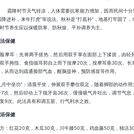
降时节天气转凉，人体需要抗寒能力增加，因而民间十分重
霜降进补，来年打虎”等说法。秋补是“打底补”，地基打牢固了
时节养生应以保暖防寒、防秋燥、平补调养为主。
法保健
脸摩耳：先将两手搓热，然后用双手掌在面部上下揉搓，由轻
双手拇指、食指循耳郭自上而下按摩20次，按摩耳垂30次。
，从而达到疏通脸部气血，醒脑提神，预防感冒等作用。
九月中坐功”：清晨平坐，伸展双手攀住双足，随着脚部的动作
~7次，然后叩动上下颌牙齿36次，缓慢吸气并吐出，调节气
复9次。此法具有和调五脏、行气利水之效。
浴保健
方：红花20克，木瓜30克，川牛膝50克，鸡血藤50克，独活3