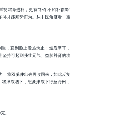
视霜降进补，更有“补冬不如补霜降”
，冬补才能顺势而为。从中医角度看，霜
到重，直到脸上发热为止；然后摩耳，
长期坚持可起到强壮元气、益肺补肾的功
用力，将双腿伸出去再收回来，如此反复
息，将津液咽下，想象津液下行至丹田，
0克。