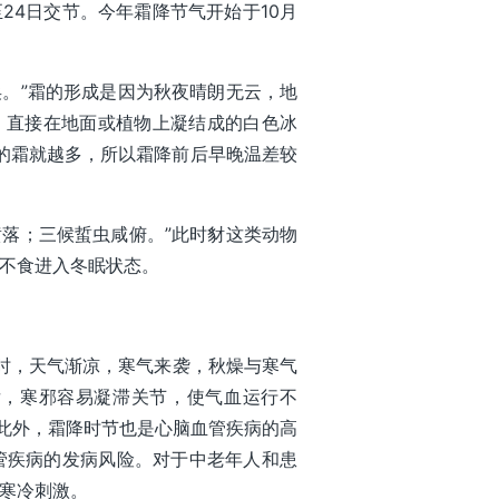
4日交节。今年霜降节气开始于10月
。”霜的形成是因为秋夜晴朗无云，地
，直接在地面或植物上凝结成的白色冰
结的霜就越多，所以霜降前后早晚温差较
落；三候蜇虫咸俯。”此时豺这类动物
不食进入冬眠状态。
，天气渐凉，寒气来袭，秋燥与寒气
后，寒邪容易凝滞关节，使气血运行不
。此外，霜降时节也是心脑血管疾病的高
管疾病的发病风险。对于中老年人和患
寒冷刺激。