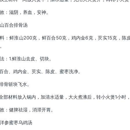
效：滋阴，养血，安神。
山百合排骨汤
料：鲜淮山200克，鲜百合50克，鸡内金6克，芡实15克，陈
。
法：1.鲜淮山去皮、切块。
.百合、鸡内金、芡实、陈皮、蜜枣洗净。
.排骨斩块飞水。
.全部材料放入锅内，加清水适量，大火煮沸后，转小火煲1小时
效：健脾祛湿，消滞开胃。
洋参蜜枣乌鸡汤