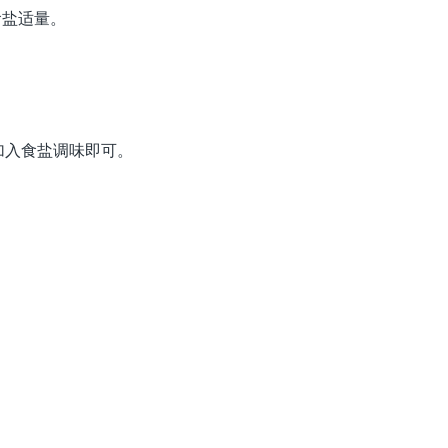
食盐适量。
，加入食盐调味即可。