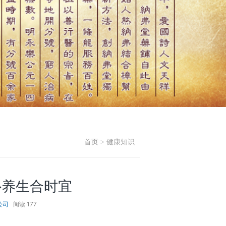
首页
>
健康知识
补养生合时宜
公司
阅读
177