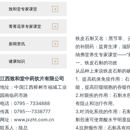
致和堂专家课堂
菁菁花草专家课堂
铁皮石斛又名：黑节草、
新闻资讯
的补阴药：益胃生津，滋阴
纳弗堂养生专家课堂——“
健康知识
一、铁皮石斛的功效
从品种上来说铁皮石斛的
江西致和堂中药饮片有限公司
1、提高机体免疫作用：
地址：中国江西樟树市福城工业
能，提高巨噬细胞的吞噬
园南临药市路
2.对眼疾的作用：石斛
电话：0795－7334888
有阻止和治疗作用。
传真：0795---7338777
3.对消化系统的作用：
网址：www.jxzht.com.cn
斛煎液可使胃酸水平明显
联系人：陈总
4.抗肿瘤作用：石斛具有抑