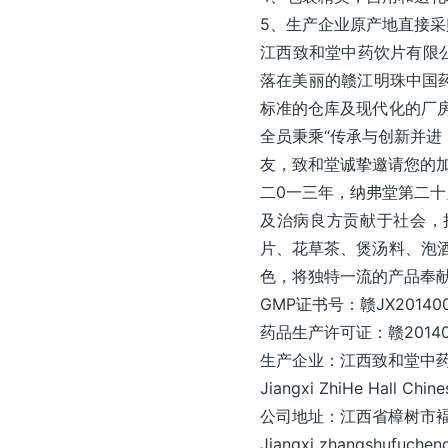
5、生产企业原产地直接
江西致和堂中药饮片有限
落在美丽的赣江明珠中国药
标准的仓库及现代化的厂房
全员秉乘“传承与创新并进
友，致和堂诚挚邀请您的加
二0一三年，纳弗堂第二
及治病良方贡献于社会，
片、花草茶、煲汤料、泡酒
色，将独特一流的产品奉
GMP证书号：赣JX20140
药品生产许可证：赣20140
生产企业：江西致和堂中
Jiangxi ZhiHe Hall Chin
公司地址：江西省樟树市
Jiangxi zhangshufucheng 