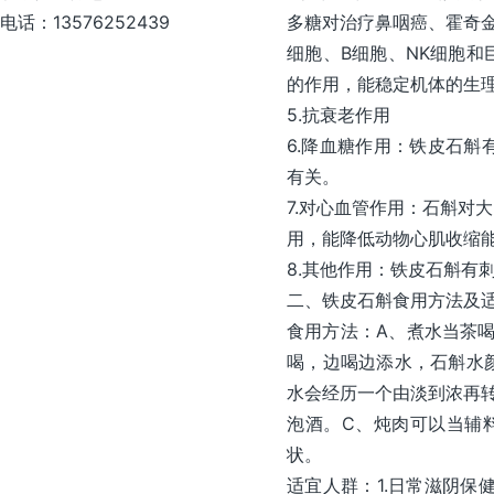
电话：13576252439
多糖对治疗鼻咽癌、霍奇
细胞、B细胞、NK细胞
的作用，能稳定机体的生
5.抗衰老作用
6.降血糖作用：铁皮石
有关。
7.对心血管作用：石斛对
用，能降低动物心肌收缩
8.其他作用：铁皮石斛有
二、铁皮石斛食用方法及
食用方法：A、煮水当茶喝
喝，边喝边添水，石斛水
水会经历一个由淡到浓再
泡酒。C、炖肉可以当辅料
状。
适宜人群：1.日常滋阴保健