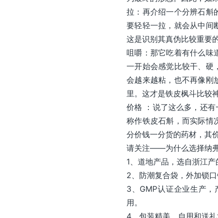
拉：再介绍一个分辨石斛
要轻轻一拉，就会从中间
这是识别其真伪比较重要
咀嚼：那它吃着有什么味
一开始会感觉比较干、硬
会越来越粘，也不再像刚
里。这才是铁皮枫斗比较神
价格 ：说了这么多，还
称作铁皮石斛，而实际情
分价钱一分货的药材，其
请关注——为什么选择纳
1、道地产品，选自浙江
2、防潮复合袋，外加锁
3、GMP认证企业生产
用。
4、包装精美，自用和送礼