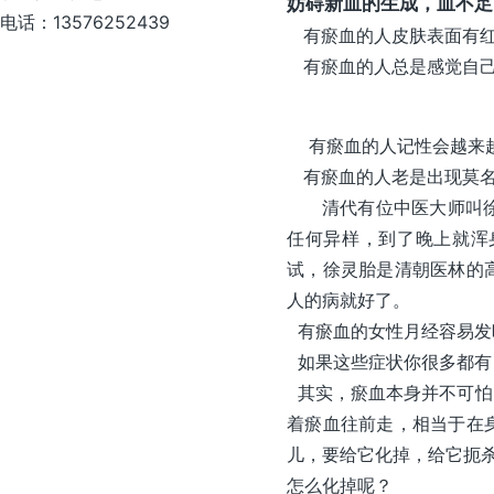
妨碍新血的生成，血不足
电话：13576252439
有瘀血的人皮肤表面有红
有瘀血的人总是感觉自己
有瘀血的人记性会越来越
有瘀血的人老是出现莫名
清代有位中医大师叫徐灵
任何异样，到了晚上就浑
试，徐灵胎是清朝医林的
人的病就好了。
有瘀血的女性月经容易发
如果这些症状你很多都有
其实，瘀血本身并不可怕
着瘀血往前走，相当于在
儿，要给它化掉，给它扼
怎么化掉呢？