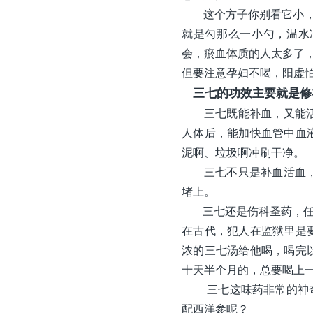
这个方子你别看它小，特
就是勾那么一小勺，温水
会，瘀血体质的人太多了
但要注意孕妇不喝，阳虚
三七的功效主要就是修
三七既能补血，又能活血
人体后，能加快血管中血
泥啊、垃圾啊冲刷干净。
三七不只是补血活血，这
堵上。
三七还是伤科圣药，任何
在古代，犯人在监狱里是
浓的三七汤给他喝，喝完
十天半个月的，总要喝上
三七这味药非常的神奇，
配西洋参呢？