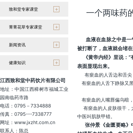
致和堂专家课堂
一个两味药
菁菁花草专家课堂
血液在血脉之中是一气
新闻资讯
被打断了，血液就会堵在
《黄帝内经》里说：“有
健康知识
表面显现出来。
有瘀血的人舌边和舌尖
江西致和堂中药饮片有限公司
有瘀血的人舌下静脉又黑
地址：中国江西樟树市福城工业
园南临药市路
有瘀血的人嘴唇偏乌暗，
电话：0795－7334888
有瘀血的人皮肤很干，尤
传真：0795---7338777
中医叫肌肤甲错。
网址：www.jxzht.com.cn
张仲景《金匮要略》中
联系人：陈总