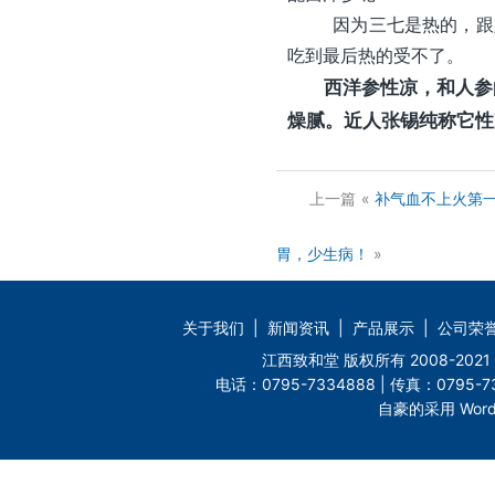
因为三七是热的，跟人参
吃到最后热的受不了。
西洋参性凉，和人参的
燥腻。近人张锡纯称它性
上一篇
«
补气血不上火第
胃，少生病！
»
关于我们
|
新闻资讯
|
产品展示
|
公司荣
江西致和堂 版权所有 2008-2
电话：0795-7334888 | 传真：0795-73
自豪的采用 Word