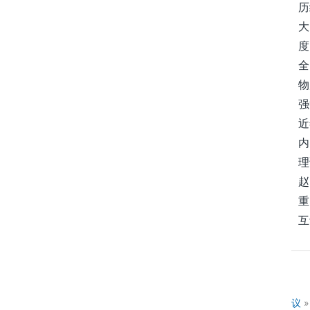
历
大
度
全
物
强
近
内
理
赵
重
互
议
»