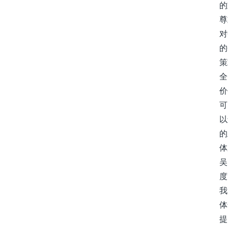
的
尊
对
的
策
全
价
可
以
的
体
吴
度
我
体
提