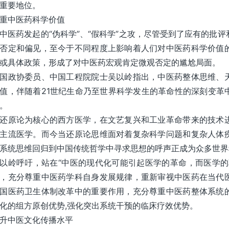
重要地位。
重中医药科学价值
中医药发起的“伪科学”、“假科学”之攻，尽管受到了应有的批
否定和偏见，至今于不同程度上影响着人们对中医药科学价值
或具体政策，形成了对中医药宏观肯定微观否定的尴尬局面。
国政协委员、中国工程院院士吴以岭指出，中医药整体思维、
值，伴随着21世纪生命乃至世界科学发生的革命性的深刻变革
。
还原论为核心的西方医学，在文艺复兴和工业革命带来的技术
主流医学。而今当还原论思维面对着复杂科学问题和复杂人体
系统思维回归到中国传统哲学中寻求思想的呼声正成为众多世界
以岭呼吁，站在“中医的现代化可能引起医学的革命，而医学的
，充分尊重中医药学科自身发展规律，重新审视中医药在当代
国医药卫生体制改革中的重要作用，充分尊重中医药整体系统
化的组方原创优势,强化突出系统干预的临床疗效优势。
升中医文化传播水平