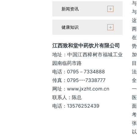
与
新闻资讯
与
这
健康知识
两
在
江西致和堂中药饮片有限公司
势
地址：中国江西樟树市福城工业
加
园南临药市路
目
电话：0795－7334888
法
传真：0795---7338777
全
网址：www.jxzht.com.cn
一
联系人：陈总
医
电话：13576252439
面
考
张
以