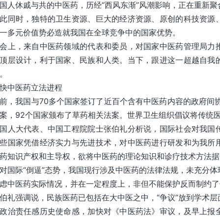
国人休戚与共的中医药，历经“西风东渐”风潮影响，正在重新
此同时，独特的卫生资源、巨大的经济资源、原创的科技资源
一多元价值势必造就我国在全球竞争中的国家优势。
会上，来自中医药领域的代表和委员，对国家中医药管理局力
顶层设计，利于国家、民族和人类。当下，跟进这一超越自我
。
快中医药立法进程
前，我国与70多个国家签订了近百个含有中医药内容的政府间
案，92个国家颁布了草药相关法案。世界卫生组织倡议将传统
国人大代表、中国工程院院士张伯礼分析说，国际社会对我国
些国家凭借经济实力与先进技术，对中医药进行研发和为我所
药知识产权和主导权，欲将中医药的理论知识和诊疗技术方法据
对国际“倒逼”态势，我国现行涉及中医药的法律法规，未充分
虑中医药实际情况，并在一定程度上，非但不能保护反而制约了
伯礼强调说，民族医药已包括在大中医之中，“争议”放到学术
政治责任感历史使命感，加快对《中医药法》审议，及早上报