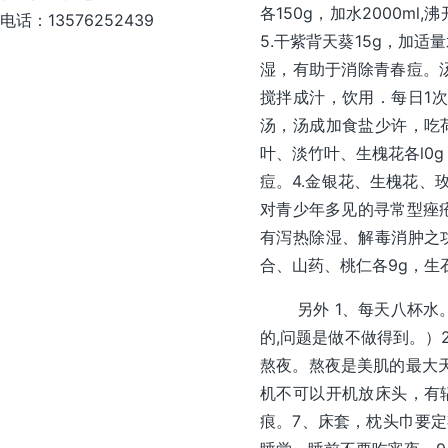
各150g，加水2000
电话：13576252439
5.干紫背天葵15g，加
湿，有助于消除青春痘。汤饭
搅拌成汁，饮用．每日1次
汤，汤成加食盐少许，吃
叶、淡竹叶、生槐花各l0
痘。4.金银花、生槐花、
对青少年多见的寻常型痤疮
有泻热除湿、解毒消肿之
合、山药、桃仁各9g，生
另外 1、每天八杯水。
的,问题是做不做得到。）
熬夜。熬夜是美肌的最大
机不可以开机放床头，有
痕。7、床套，枕头巾要