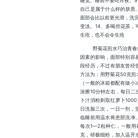
睡觉。睡前不要吃宵夜。9
自己是属于什么样的肤质。
面部会比以前更光滑，洗完
变淡。14、多喝些花茶，
生疮，也不会令生疮
野菊花煎水巧治青春痘许
因素的影响，面部特别容
段经历，不过有朋友曾经
方法为：用野菊花50克煎
（一般的冰箱都配有做小
涂擦10分钟左右，每日
卜汁消粉刺取红萝卜100
日洗脸三次，一日一剂，
临睡前用温水将患部洗净
每次1—2粒种仁，一般用
克，研极细粉，加入温开