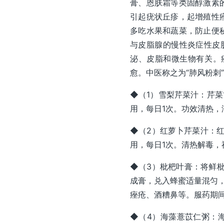
膏、恩肤霜等类固醇激素
引起疣状丘疹，起增殖性
多吃水果和蔬菜，防止便
与皮脂腺的慢性炎症性皮肤
泌、皮脂和微生物有关。
愈。中医称之为“肺风粉刺
◆（1）雪梨芹菜汁：芹菜
用，每日1次。功效清热，
◆（2）红萝卜芹菜汁：红
用，每日1次。清热解毒，
◆（3）枇杷叶膏：将鲜枇
成膏，兑入蜂蜜适量混匀，
痤疮、酒糟鼻等。服药期
◆（4）海藻薏苡仁粥：