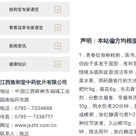
致和堂专家课堂
菁菁花草专家课堂
声明：本站偏方均根
新闻资讯
1．青春痘俗称粉刺，医
但由于多发于面部．有时
健康知识
情绪乐观和皮肤清洁等外
菜水果。用药膳食疗的方法
江西致和堂中药饮片有限公司
杷叶9g，菊花6g，生石
地址：中国江西樟树市福城工业
剂，分数次服食。常服有清
园南临药市路
10g，用水煎煮3O分钟
电话：0795－7334888
成稀粥，加红糖调匀煮1-
传真：0795---7338777
肿结节状者。3.山楂15g
网址：www.jxzht.com.cn
钟，除去荷叶，加白糖适
联系人：陈总