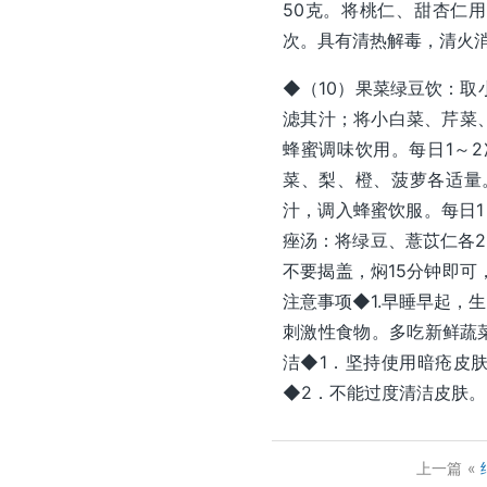
50克。将桃仁、甜杏仁
次。具有清热解毒，清火
◆（10）果菜绿豆饮：取
滤其汁；将小白菜、芹菜
蜂蜜调味饮用。每日1～
菜、梨、橙、菠萝各适量
汁，调入蜂蜜饮服。每日1
痤汤：将绿豆、薏苡仁各2
不要揭盖，焖15分钟即可
注意事项◆1.早睡早起，
刺激性食物。多吃新鲜蔬
洁◆1．坚持使用暗疮皮
◆2．不能过度清洁皮肤
上一篇
«