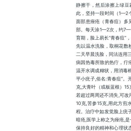
静擦干，然后涂擦上绿豆
此，坚持一段时间（1—
面部患痤疮（青春痘）多
部。每天涂1—2次，约7
育期，脸上易长“青春痘”
先以温水洗脸，取桐花数
二天早晨洗脸，同法连用三
病因热毒所致的热疔，疔
温开水调成糊状，用消毒
平小疣子,俗名:青春痘”。
克,大青叶（或板蓝根）15
若超过两周还不消失,可改用外
10克,苦参15克,用此方
程。治疗中如发觉脸上疣子
暗疮,医学上称之为痤疮,
保持良好的精神和心理状态