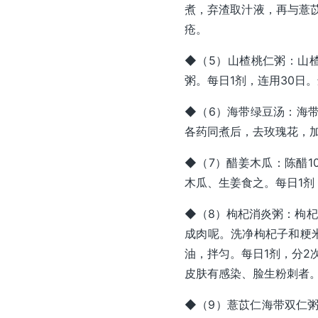
煮，弃渣取汁液，再与薏苡
疮。
◆（5）山楂桃仁粥：山
粥。每日1剂，连用30日
◆（6）海带绿豆汤：海带
各药同煮后，去玫瑰花，加
◆（7）醋姜木瓜：陈醋1
木瓜、生姜食之。每日1剂
◆（8）枸杞消炎粥：枸杞
成肉呢。洗净枸杞子和粳
油，拌匀。每日1剂，分2
皮肤有感染、脸生粉刺者
◆（9）薏苡仁海带双仁粥