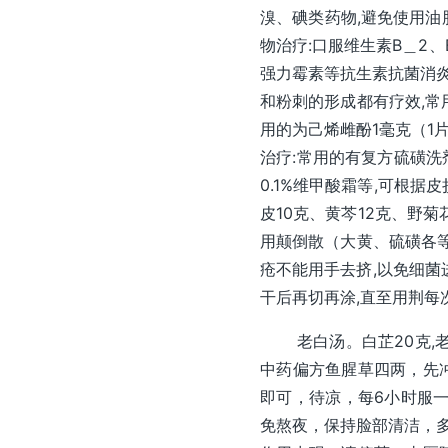
溴、碘类药物,避免使用油
物治疗:口服维生素B＿2
强力霉素等抗生素抗菌消炎
和粉刺的形成都有疗效,常
用的为己烯雌酚1毫克（1片
治疗:常用的有复方硫磺洗剂
0.1%维甲酸霜等,可根据
皮10克、黄芩12克、野菊
用颠倒散（大黄、硫磺各等
疮不能用手去挤,以免细菌
干后再切再涂,直至用荆每
老白汤。白芷20克,老君
中药偏方鱼腥草四两，先冲
即可，待凉，每6小时服
免熬夜，保持脸部清洁，