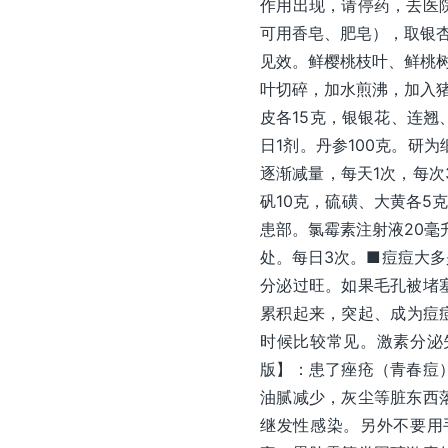
作用出现，请停药，去医
可用香皂、肥皂），取银杏
见效。鲜樱桃枝叶、鲜桃树
叶切碎，加水煎沸，加入猪
皮各15克，银银花、连翘
日1剂。丹参100克。研
逐渐减量，每天1次，每次
矾10克，硫磺、大黄各5
患部。氯霉素注射液20毫
处。每日3次。■痘痘大
分泌过旺。如果毛孔被堵
累积起来，突起、成为痘
时候比较常见。激素分泌
版】：患了痤疮（青春痘
油腻减少，灰尘等脏东西
继发性感染。另外不要用