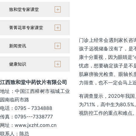
致和堂专家课堂
菁菁花草专家课堂
门诊上经常会遇到家长咨
新闻资讯
孩子远视储备没有了，是
康十分重视，因为眼睛是“
健康知识
忧虑，想要确定孩子是不
肌麻痹验光检查、眼轴长
江西致和堂中药饮片有限公司
力筛查，也不一定会马上
地址：中国江西樟树市福城工业
有调查显示，2020年我国
园南临药市路
为71.1%，高中生为8
电话：0795－7334888
视防控工作的重点和难点
传真：0795---7338777
网址：www.jxzht.com.cn
联系人：陈总