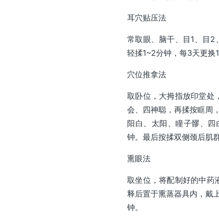
耳穴贴压法
常取眼、脑干、目1、目2
轻揉1~2分钟，每3天更换
穴位推拿法
取卧位，大拇指放印堂处
会、四神聪，再揉按眶周
阳白、太阳、瞳子髎、四
钟。最后按揉双侧颈后肌
熏眼法
取坐位，将配制好的中药
释后置于熏蒸器具内，戴上
钟。