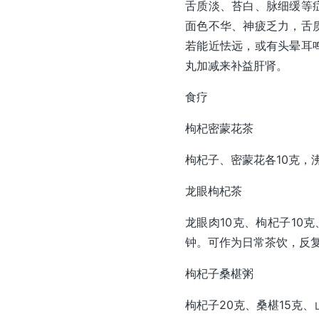
舌质淡、苔白、脉细缓等
面色不华、神疲乏力，舌
若能近怯远，或有头晕耳
丸加减来补益肝肾。
食疗
枸杞密蒙花茶
枸杞子、密蒙花各10克，
龙眼枸杞茶
龙眼肉10克、枸杞子10
钟。可作为日常茶饮，反
枸杞子桑椹粥
枸杞子20克、桑椹15克