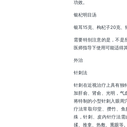
功效。
银杞明目汤
银耳15克、枸杞子20克
需要特别注意的是，不是
医师指导下使用可能适得
外治
针刺法
针刺在近视治疗上具有独
加肝俞、肾俞、光明，气
将特制的小型针刺入眼周
疗法常取印堂、攒竹、鱼
殊，针刺、皮内针疗法需
揉、推拿、热敷、熏眼等