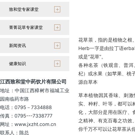
致和堂专家课堂
菁菁花草专家课堂
花草茶，指的是植物之根
新闻资讯
Herb一字是由拉丁语er
或是“花草”。
健康知识
各种名茶（铁观音、普洱
杞）或水果（如苹果、桃
江西致和堂中药饮片有限公司
源自草本
地址：中国江西樟树市福城工业
草本植物因其香味、刺激
园南临药市路
实、种籽、叶等，都可以
电话：0795－7334888
化，大部分是用在医疗、
传真：0795---7338777
之精神、有克百毒之功效
网址：www.jxzht.com.cn
你千万不可以让花草茶从
联系人：陈总