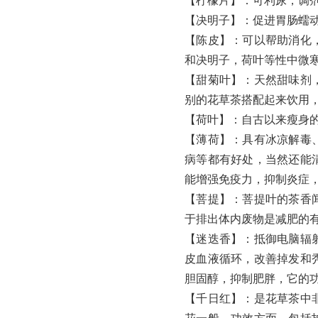
【决明子】：促进胃肠蠕
【陈皮】：可以帮助消化
和决明子，荷叶等性中微
【甜菊叶】：天然甜味剂
别的花草茶搭配起来饮用
【荷叶】：自古以来瘦身
【薄荷】：具有冰凉解毒
病等都有好处，当然还能
能增强免疫力，抑制炎症
【菩提】：菩提叶的茶香
于排出体内废物是减肥的
【迷迭香】：抵御电脑辐
皮血液循环，改善掉发和
胆固醇，抑制肥胖，它的
【千日红】：是花草茶中
花一般，功效方面，包括