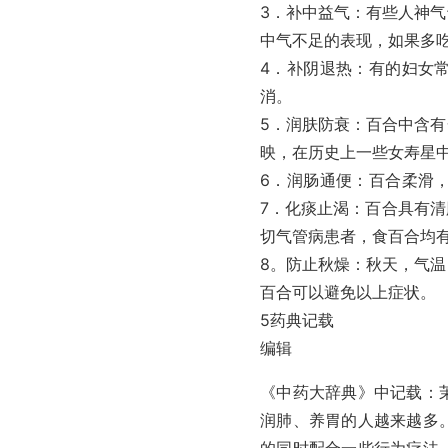
3．补中益气：有些人神
中气不足的表现，如果多
4．补阴退热：有的妇女
消。
5．润肤防衰：百合中含
映，在历史上一些女寿星
6．润肠通便：百合柔滑
7．化痰止渴：百合具有
切气管病患者，食百合均
8。防止秋燥：秋天，气
百合可以避免以上症状。
5药典记载
编辑
《中药大辞典》中记载：
润肺、养胃的人越来越多
的同时配合一些行为疗法