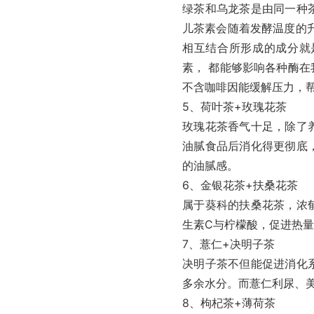
绿茶和乌龙茶是由同一种
儿茶素会随着发酵温度的
相互结合所形成的成分就
素， 都能够影响各种酶
不含咖啡因能缓解压力，
5、荷叶茶+玫瑰花茶
玫瑰花茶香气十足，除了
油腻食品后消化得更彻底
的油腻感。
6、金银花茶+扶桑花茶
属于葵科的扶桑花茶，浓
生素C与柠檬酸，促进热量
7、薏仁+决明子茶
决明子茶不但能促进消化
多余水分。而薏仁利尿、
8、枸杞茶+薄荷茶