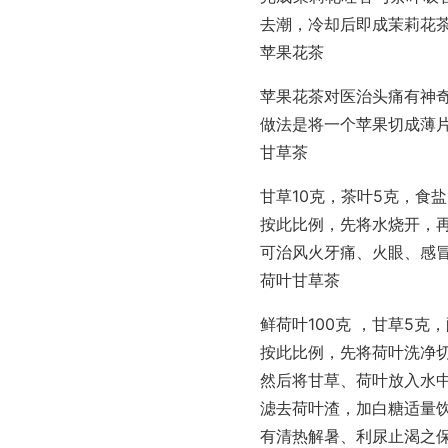
去潮，冷却后即成茉莉花
苹果花茶
苹果花茶对医治头痛有神
做法是将一个苹果切成薄
甘草茶
甘草10克，茶叶5克，食盐
按此比例，先将水烧开，再
可治风火牙痛、火眼、感
荷叶甘草茶
鲜荷叶100克 ，甘草5克，
按此比例，先将荷叶洗净
然后将甘草、荷叶放入水中
滤去荷叶渣，加白糖适量
有清热解暑、利尿止渴之