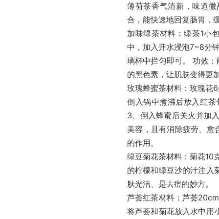
薄荷茶香气清新，味道微
合，能快速地回复肠胃，
加味绿茶材料：绿茶1小包
中，加入开水浸泡7~8分
璃杯中拦匀即可。 功效
的黑色素，让肌肤变得更
玫瑰蜂蜜茶材料：玫瑰花6
倒入锅中煮沸后放入红茶
3、倒入蜂蜜后关火并加
美容，且有消除疲劳、愈
的作用。
绿豆菊花茶材料：菊花10
的柠檬和绿豆沙的汁注入
肤光洁、是去痘的妙方。
芦荟红茶材料：芦荟20c
将芦荟和菊花放入水中用