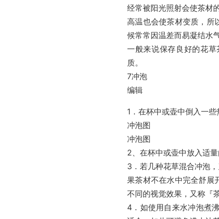
经常被阳光照射会使茶材
高温也会使茶材变质，所
候常常因温差而易凝结水
一般来说保存良好的花草
质。
7冲泡
编辑
1．在杯中或壶中倒入一
冲泡图
冲泡图
2、在杯中或壶中放入适
3．若几种花草混合冲泡
果茶材不在水中完全舒展
不同的视觉效果，又称『
4．如使用自来水冲泡煮沸