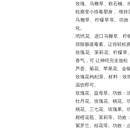
玫瑰、马鞭草、欧石楠、
轮廓变小排毒塑身， 维持
马鞭草、柠檬草等。功效
化。
玳玳花、进口马鞭草、柠
排除肠道毒素、让你轻松
玫瑰花、茉莉花、柠檬草
香气，可 让神经完全放
芦荟、菊花、苹果花、金
玫瑰花枸杞茶。材料：玫瑰
温饮即可。
玫瑰花、益母草。功效：
牡丹花、玫瑰花、桃花。
桃花、三七花、玫瑰果。
柑橙花苞、茉莉等。功效
紫罗兰、桂花等。功效：