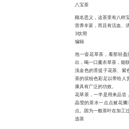
八宝茶
顾名思义，这茶里有八样
营养丰富，而且有活血、
3饮用
编辑
泡一壶花草茶，看那轻盈
出，喝一口薰衣草茶，能
浅金色的菩提子花茶、紫
茶的缤纷色彩足以带给人
康具有广泛的功效。
花草茶，一半是用来品尝
晶莹的茶水一点点被花瓣
点。因为一般茶叶在加工
选茶