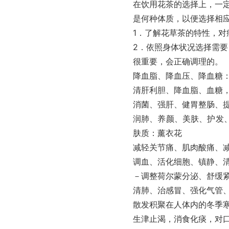
在饮用花茶的选择上，一定
是何种体质，以便选择相
1．了解花草茶的特性，对
2．依照身体状况选择需
很重要，会正确调理的。
降血脂、降血压、降血糖
清肝利胆、降血脂、血糖，
消菌、强肝、健胃整肠、提
润肺、养颜、美肤、护发
肤质：薰衣花
减轻关节痛、肌肉酸痛、
调血、活化细胞、镇静、
－调整荷尔蒙分泌、舒缓紧
清肺、治感冒、强化气管、
散发积聚在人体内的冬季
生津止渴，消食化痰，对