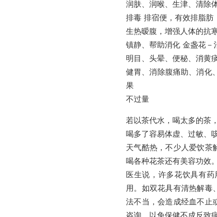
润肤、润喉、生津、清除
排毒 排宿便，有效排脂肪
生热暧腹，增强人体的抗
镇静、帮助消化 金盏花－
明目、头晕、便秘、消黄
健胃、消除腹痛助、消化
果
不过量
若以茶代水，喝太多的茶
喝多了容易体虚、过敏、
天气酷热，不少人爱饮茶
喝各种花茶还有美容功效
医生说，许多花饮具有药
用。如双花具有清热解毒
法不当，会造成经血不止
咨询，以免保健不成反致