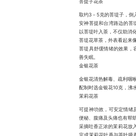
菩提子花茶
取约3－5克的菩堤子，倒入
安神菩提和台湾路边的菩
以菩堤叶入茶，不仅助消
菩堤花草茶，外表看起来
菩堤具舒缓情绪的效果，
善失眠。
金银花茶
金银花清热解毒、疏利咽
配制时选金银花10克，沸
茉莉花茶
可提神功效，可安定情绪
便秘、腹痛及头痛也有帮
采摘吐香正浓的茉莉花放入
完成茉莉花吐香与茶叶吸