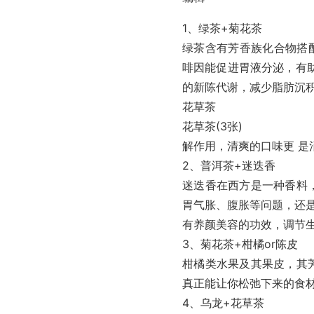
1、绿茶+菊花茶
绿茶含有芳香族化合物搭
啡因能促进胃液分泌，有
的新陈代谢，减少脂肪沉
花草茶
花草茶(3张)
解作用，清爽的口味更 是
2、普洱茶+迷迭香
迷迭香在西方是一种香料
胃气胀、腹胀等问题，还
有养颜美容的功效，调节
3、菊花茶+柑橘or陈皮
柑橘类水果及其果皮，其
真正能让你松弛下来的食
4、乌龙+花草茶