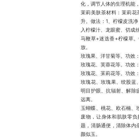
化，调节人体的生理机能
茉莉美肤茶材料：茉莉花茶
升。做法：1、柠檬皮洗净
入柠檬汁、龙眼蜜、切成
马鞭草+迷迭香+柠檬草。
放。
玫瑰果、洋甘菊等。功效
玫瑰花、芙蓉花等。功效
玫瑰花、苿莉花等。功效
玫瑰花、玫瑰果、绞股蓝
明目护眼、抗辐射、解除
远离。
玉蝴蝶、桃花、欧石楠、
废物，让身体和肌肤零负
题，清肠通便，清除体内
颜似玉。