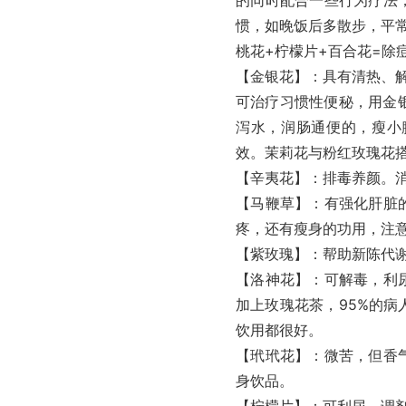
惯，如晚饭后多散步，平
桃花+柠檬片+百合花=除
【金银花】：具有清热、
可治疗习惯性便秘，用金
泻水，润肠通便的，瘦小
效。茉莉花与粉红玫瑰花
【辛夷花】：排毒养颜。
【马鞭草】：有强化肝脏
疼，还有瘦身的功用，注
【紫玫瑰】：帮助新陈代
【洛神花】：可解毒，利
加上玫瑰花茶，95%的病
饮用都很好。
【玳玳花】：微苦，但香
身饮品。
【柠檬片】：可利尿，调