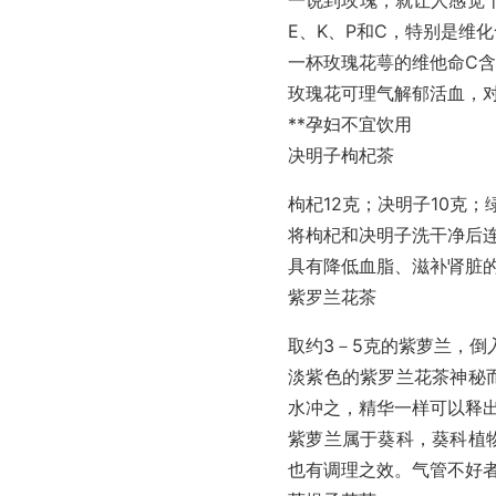
E、K、P和C，特别是维
一杯玫瑰花萼的维他命C含
玫瑰花可理气解郁活血，对
**孕妇不宜饮用
决明子枸杞茶
枸杞12克；决明子10克；
将枸杞和决明子洗干净后连
具有降低血脂、滋补肾脏
紫罗兰花茶
取约3－5克的紫萝兰，倒入
淡紫色的紫罗兰花茶神秘
水冲之，精华一样可以释
紫萝兰属于葵科，葵科植
也有调理之效。气管不好