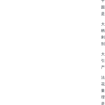
平
圆
是
大
柄
刺
别
大
引
产
法
花
量
理
是