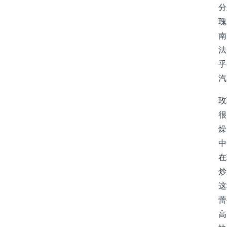
分
瑰
南
法
乎
汽
玫
很
燥
中
在
炒
这
蕾
高