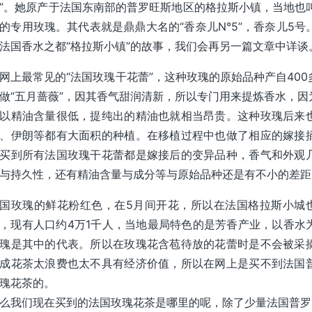
”。她原产于法国东南部的普罗旺斯地区的格拉斯小镇，当地也叫做
的专用玫瑰。其代表就是鼎鼎大名的“香奈儿N°5”，香奈儿5号
法国香水之都“格拉斯小镇”的故事，我们会再另一篇文章中详谈
网上最常见的“法国玫瑰干花蕾”，这种玫瑰的原始品种产自40
做“五月蔷薇”，因其香气甜润清新，所以专门用来提炼香水，
以精油含量很低，提纯出的精油也就相当昂贵。这种玫瑰后来
、伊朗等都有大面积的种植。在移植过程中也做了相应的嫁接
买到所有法国玫瑰干花蕾都是嫁接后的变异品种，香气和外观
与持久性，还有精油含量与成分等与原始品种还是有不小的差距
国玫瑰的鲜花粉红色，在5月间开花，所以在法国格拉斯小城也
，现有人口约4万1千人，当地最局特色的是芳香产业，以香水
瑰是其中的代表。所以在玫瑰花含苞待放的花蕾时是不会被采
成花茶太浪费也太不具有经济价值，所以在网上是买不到法国
瑰花茶的。
么我们现在买到的法国玫瑰花茶是哪里的呢，除了少量法国普罗