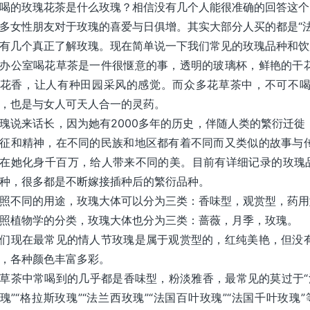
喝的玫瑰花茶是什么玫瑰？相信没有几个人能很准确的回答这个
多女性朋友对于玫瑰的喜爱与日俱增。其实大部分人买的都是“
有几个真正了解玫瑰。现在简单说一下我们常见的玫瑰品种和饮
办公室喝花草茶是一件很惬意的事，透明的玻璃杯，鲜艳的干
花香，让人有种田园采风的感觉。而众多花草茶中，不可不
，也是与女人可天人合一的灵药。
瑰说来话长，因为她有2000多年的历史，伴随人类的繁衍迁
征和精神，在不同的民族和地区都有着不同而又类似的故事与
在她化身千百万，给人带来不同的美。目前有详细记录的玫瑰品种
种，很多都是不断嫁接插种后的繁衍品种。
照不同的用途，玫瑰大体可以分为三类：香味型，观赏型，药用
照植物学的分类，玫瑰大体也分为三类：蔷薇，月季，玫瑰。
们现在最常见的情人节玫瑰是属于观赏型的，红纯美艳，但没
，各种颜色丰富多彩。
草茶中常喝到的几乎都是香味型，粉淡雅香，最常见的莫过于“法
瑰”“格拉斯玫瑰”“法兰西玫瑰”“法国百叶玫瑰”“法国千叶玫