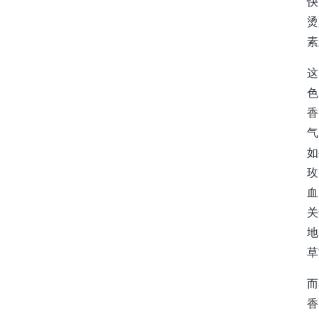
快
烫
素
这
色
香
气
如
玫
血
关
地
草
而
香