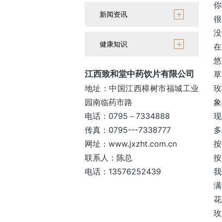
你
新闻资讯
很
没
健康知识
在
悠
江西致和堂中药饮片有限公司
草
地址：中国江西樟树市福城工业
玫
园南临药市路
象
电话：0795－7334888
现
传真：0795---7338777
多
网址：www.jxzht.com.cn
按
联系人：陈总
按
电话：13576252439
我
满
花
玫