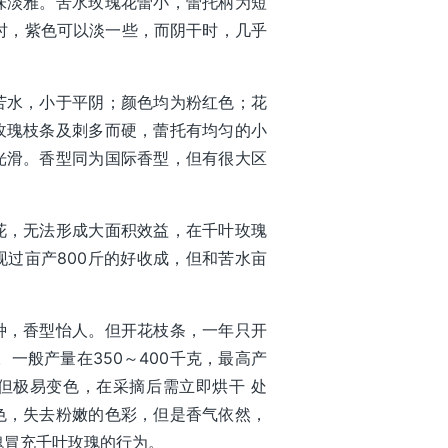
味淡雅。苦水玫瑰花蕾小，蕾托柄为短
时，紫色可以淡一些，而阴干时，几乎
苦水，小于平阴；颜色均为粉红色；花
玫瑰枝条及刺多而硬，蕾托有均匀的小
光滑。香型同为国际香型，但有很大区
花，无法形成大面积效益，在千叶玫瑰
过亩产800斤的好收成，但和苦水亩
种，香型怡人。但开花枝条，一年只开
一般产量在350～400千克，最高产
但极易变色，在采摘后需立即烘干 处
色，失去粉嫩的色彩，但是香气依然，
瑰冒充千叶玫瑰的行为。