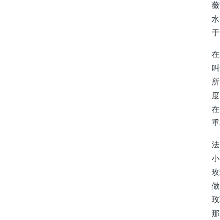
薇
水
于
在
叫
所
度
在
重
法
小
玫
做
玫
那