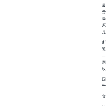
最
贵
每
原
是
所
道
士
亲
玫
国
千
食