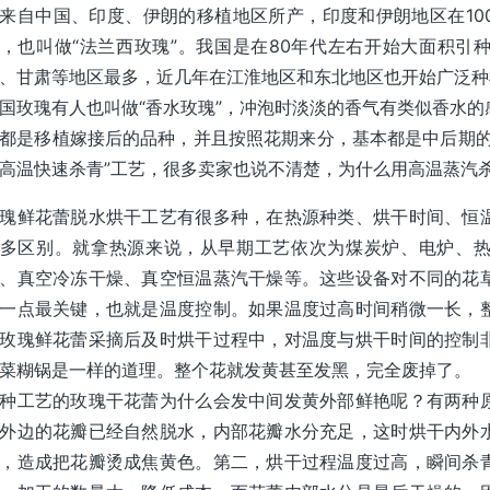
来自中国、印度、伊朗的移植地区所产，印度和伊朗地区在10
，也叫做“法兰西玫瑰”。我国是在80年代左右开始大面积引
、甘肃等地区最多，近几年在江淮地区和东北地区也开始广泛种
国玫瑰有人也叫做“香水玫瑰”，冲泡时淡淡的香气有类似香水
都是移植嫁接后的品种，并且按照花期来分，基本都是中后期的
高温快速杀青”工艺，很多卖家也说不清楚，为什么用高温蒸汽
瑰鲜花蕾脱水烘干工艺有很多种，在热源种类、烘干时间、恒
多区别。就拿热源来说，从早期工艺依次为煤炭炉、电炉、
、真空冷冻干燥、真空恒温蒸汽干燥等。这些设备对不同的花
一点最关键，也就是温度控制。如果温度过高时间稍微一长，
玫瑰鲜花蕾采摘后及时烘干过程中，对温度与烘干时间的控制
菜糊锅是一样的道理。整个花就发黄甚至发黑，完全废掉了。
种工艺的玫瑰干花蕾为什么会发中间发黄外部鲜艳呢？有两种
外边的花瓣已经自然脱水，内部花瓣水分充足，这时烘干内外
，造成把花瓣烫成焦黄色。第二，烘干过程温度过高，瞬间杀