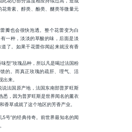
因此花心部分温度相应持续过高，造成
的花青素、醇类、酚类、醚类等微量元
花蕾瓣也会很快泡透。整个花蕾变为白
会有一种，淡淡的草酸的味，后面是淡
味道了。如果干花蕾你闻起来就没有香
香味型”玫瑰品种，所以凡是喝过法国粉
反馈的。而真正玫瑰的疏肝、理气、活
现出来。
说说法国原产地，法国东南部普罗旺斯
熟悉，因为普罗旺斯是世界闻名的薰衣
和香草成就了这个地区的芳香产业。
儿5号”的经典传奇。前世界最知名的闻
。