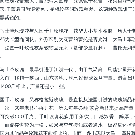
阴玫瑰花蕾最大，蕾托柄为圆形，深紫色干花蕾，花朵色深气
形,干蕾后同为深紫色，品相较平阴玫瑰稍差。这两种玫瑰烘干
黑紫色的。
马士革玫瑰花与法国千叶玫瑰花，花型大小基本相似，均大于
都为长型椭圆状。外形区别为花蕾的蕾托是否光滑，大马士革
；法国千叶玫瑰枝条较软且无刺（基部少量有刺），蕾托无刺
。
马士革玫瑰，最早引进于江浙一代，由于气温高，只能少量开
入前，移植于陕西，山东等地，现已经形成效益产量。最高出现
1400斤相比，产量还是小一些。
国千叶玫瑰，又称格拉斯玫瑰，是直接从法国引进的玫瑰新品
一次，来年老枝不再开花，所以每年必须 繁育新枝来提高产量。
可突破500千克。千叶玫瑰花多用于茶饮，口感浓香、醇厚，
，而储存也较为严格，如果与空气接触或者遇水，极易氧化掉
国内其他品种玫瑰花不能相比的。市面上多出现以大马士 革玫