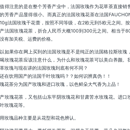
值得注意的是在整个芳香产业中，法国玫瑰作为花草茶直接销
的芳香产品显得很小。而真正的法国玫瑰花茶在法国FAUCH
10g法国玫瑰干花蕾，按照不同等级，在2欧元到5欧元之间。按
产法国玫瑰花茶，折合人民币大概100到300元之间。相当于8
没有加关税、运费的价格。
以如果你在网上买到的法国玫瑰是不是纯正的法国格拉斯玫瑰
喝玫瑰花茶应该注意什么，为什么和玫瑰花茶可以美白养颜。
革玫瑰与现在讲的法国玫瑰到底有何不同？
还在饮用国产的法国千叶玫瑰吗？？如何识辨真伪！！
瑰花茶分为国产玫瑰和进口玫瑰，以色鲜朵大气香为上品！
产玫瑰花茶，又包括山东平阴玫瑰花和甘肃苦水玫瑰花。进口
叶玫瑰花等。
用玫瑰品种主要是从花型和花色辨认。