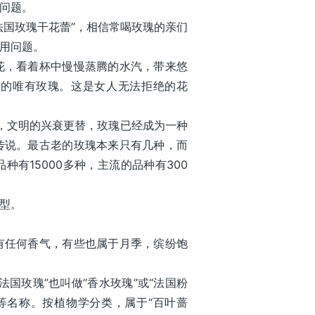
问题。
法国玫瑰干花蕾”，相信常喝玫瑰的亲们
用问题。
花，看着杯中慢慢蒸腾的水汽，带来悠
喝的唯有玫瑰。这是女人无法拒绝的花
徙，文明的兴衰更替，玫瑰已经成为一种
传说。最古老的玫瑰本来只有几种，而
有15000多种，主流的品种有300
型。
有任何香气，有些也属于月季，缤纷饱
国玫瑰”也叫做“香水玫瑰”或“法国粉
瑰”等名称。按植物学分类，属于“百叶蔷