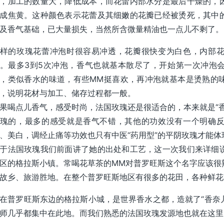
，加工的数量大，降低成本，而花蕾内部水分是最后干燥的，
成焦黄。这种颜色表示花蕾及其细嫩的花瓣已经被烫死，其中
及香气基础，已大量损失，当然所含微量精油也一点儿不剩了。
样的玫瑰花蕾冲泡时很容易冲透，花瓣很快变为白色，内部
。最多3到5次冲泡，香气也就基本散尽了，开始第一次冲泡
，类似香水的味道，有些MM挺喜欢，再冲泡就基本是烫熟的
，说明花材与加工、储存过程都一般。
果喝点儿香气，感受时尚，法国玫瑰还是很适合的，本来就是“
瑰的，最多的感受就是香气不错，其他的功效没有一个明确
、美白，调经止痛等功效也只有中医“药用型”的平阴玫瑰才能体
于法国玫瑰我们前面讲了她的出处和工艺，这一次我们来详细
区的格拉斯小镇。常喝花草茶的MM对普罗旺斯这个名字应该很
故乡、旅游胜地。在整个普罗旺斯地区有很多的花田，各种鲜花
在普罗旺斯东边的格拉斯小城，是世界香水之都，造就了“香奈
师几乎都集中在此地。而我们熟悉的法国玫瑰发源地也就在这里