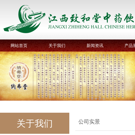
网站首页
关于我们
新闻资讯
产品
关于我们
公司实景