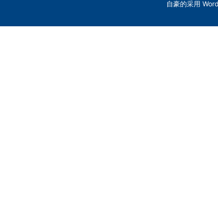
自豪的采用 Word