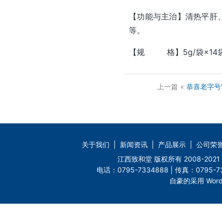
【功能与主治】清热平肝
等。
【规 格】5g/袋×14
上一篇
«
恭喜老字号
关于我们
|
新闻资讯
|
产品展示
|
公司荣
江西致和堂 版权所有 2008-2
电话：0795-7334888 | 传真：0795-73
自豪的采用 Word