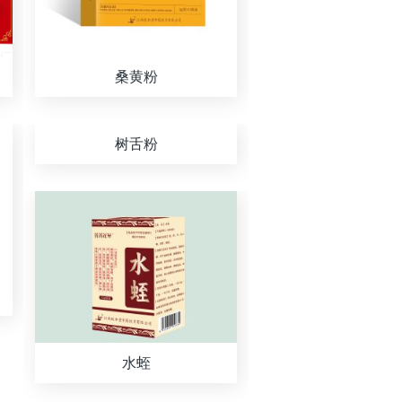
桑黄粉
树舌粉
水蛭