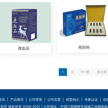
熊胆粉
鹿血晶
1
2
下一页
共 2 页
资讯
|
产品展示
|
公司荣誉
|
公司实景
|
招贤纳士
|
专家认证
|
在
和堂 版权所有 2008-2021 | 公司地址：中国江西樟树市福城工业园南