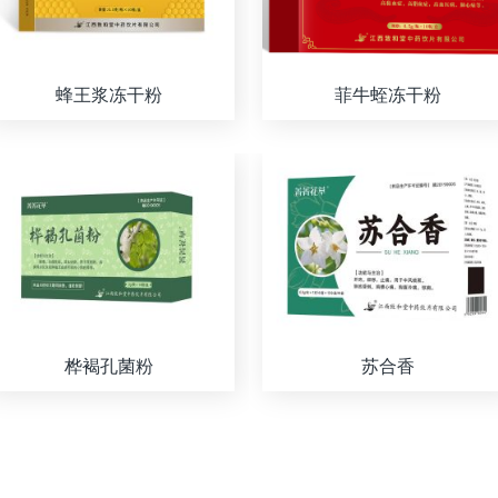
蜂王浆冻干粉
菲牛蛭冻干粉
桦褐孔菌粉
苏合香