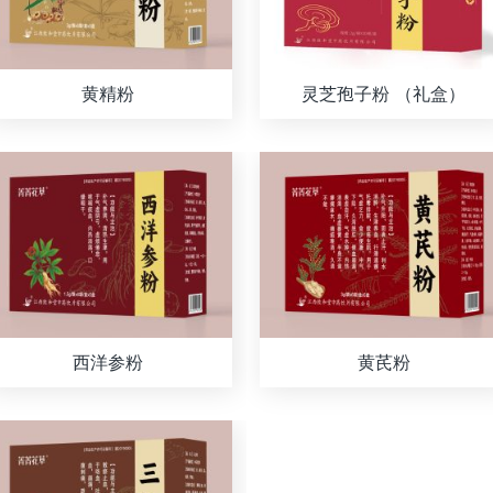
黄精粉
灵芝孢子粉 （礼盒）
西洋参粉
黄芪粉