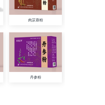
肉苁蓉粉
丹参粉