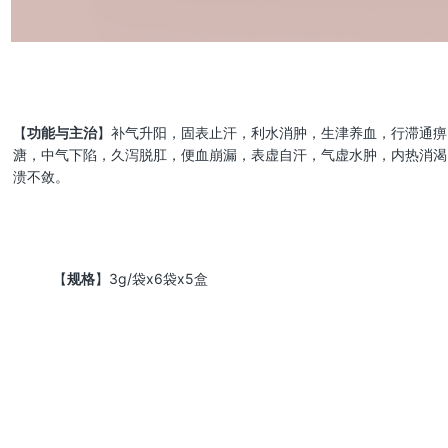
【
功能与主治
】补气升阳，固表止汗，利水消肿，生津养血，行滞通痹
溏，中气下陷，久泻脱肛，便血崩漏，表虚自汗，气虚水肿，内热消渴
溃不敛。
【
规格
】3g/袋x6袋x5盒