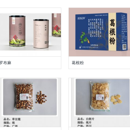
罗布麻
葛根粉