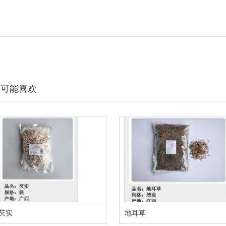
您可能喜欢
芡实
地耳草