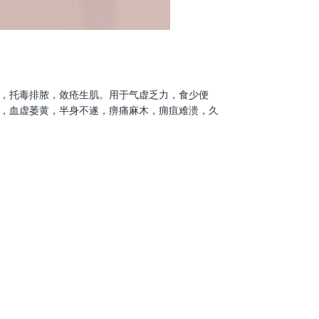
，托毒排脓，敛疮生肌。用于气虚乏力，食少便
，血虚萎黄，半身不遂，痹痛麻木，痈疽难溃，久