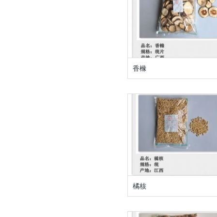
香橼
橘核