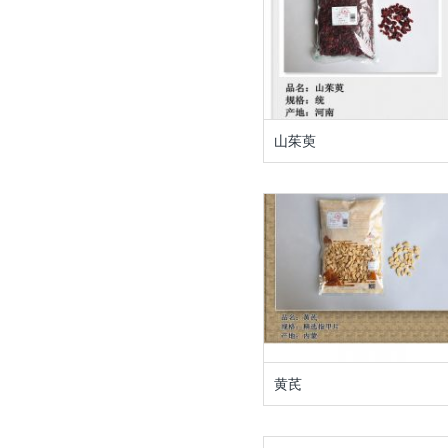
山茱萸
黄芪