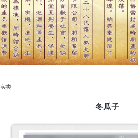
果实类
冬瓜子