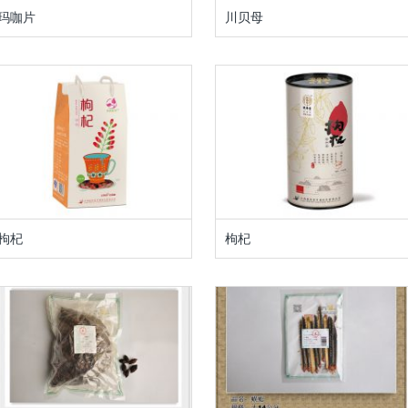
玛咖片
川贝母
枸杞
枸杞