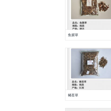
鱼腥草
豨莶草