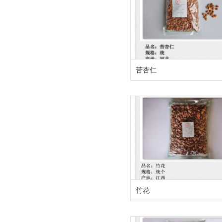
苦杏仁
竹花