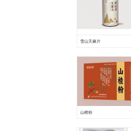
雪山天麻片
山楂粉