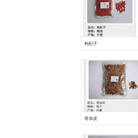
枸杞子
香加皮