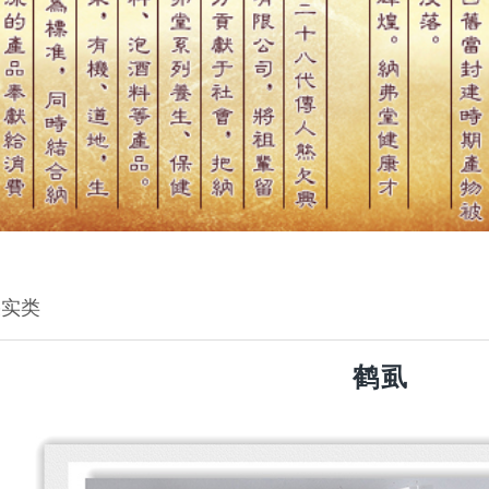
果实类
鹤虱