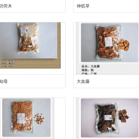
功劳木
伸筋草
知母
大血藤