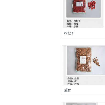
枸杞子
益智