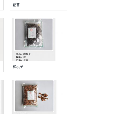
萹蓄
枳椇子