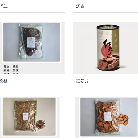
泽兰
沉香
桑椹
红参片