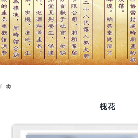
花叶类
槐花