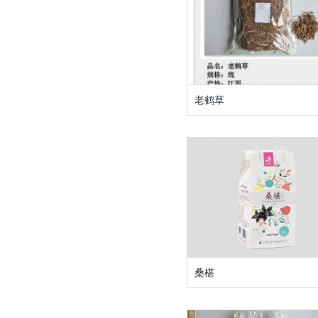
老鹤草
桑椹