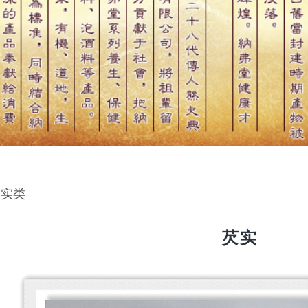
果实类
芡实