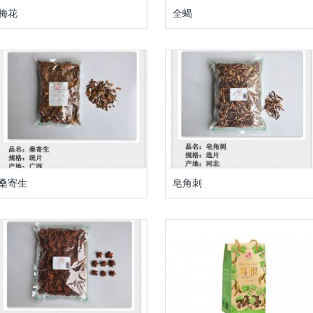
梅花
全蝎
桑寄生
皂角刺