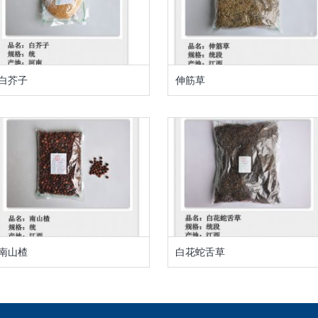
白芥子
伸筋草
南山楂
白花蛇舌草