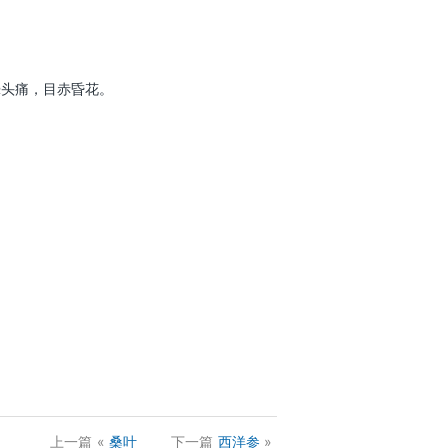
晕头痛，目赤昏花。
上一篇
«
桑叶
下一篇
西洋参
»