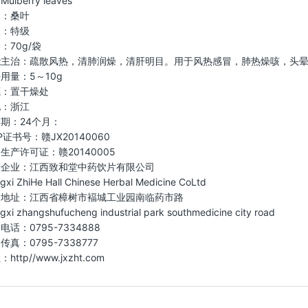
ulberry leaves
名：桑叶
级：特级
：70g/袋
能主治：疏散风热，清肺润燥，清肝明目。用于风热感冒，肺热燥咳，头
用量：5～10g
藏：置干燥处
地：浙江
期：24个月：
P证书号：赣JX20140060
生产许可证：赣20140005
产企业：江西致和堂中药饮片有限公司
ngxi ZhiHe Hall Chinese Herbal Medicine CoLtd
司地址：江西省樟树市褔城工业园南临药市路
ngxi zhangshufucheng industrial park southmedicine city road
电话：0795-7334888
传真：0795-7338777
http//www.jxzht.com