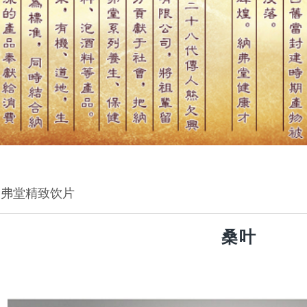
纳弗堂精致饮片
桑叶