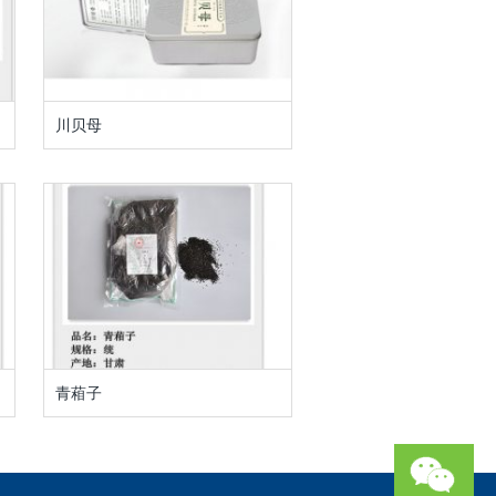
川贝母
青葙子