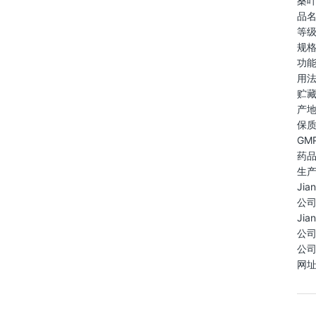
桑叶M
品
等
规格
功
用法
贮
产
保质
GM
药品
生
Jia
公
Jia
公司
公司
网址：