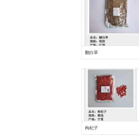
翻白草
枸杞子