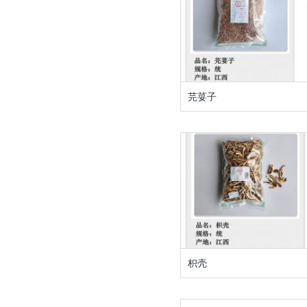
芫荽子
枳壳