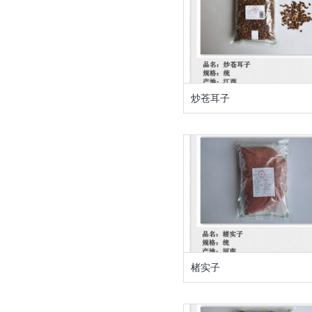
炒苍耳子
楮实子