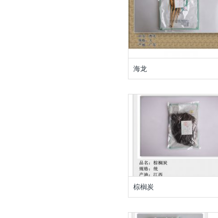
海龙
棕榈炭