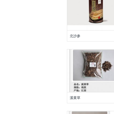
北沙参
溪黄草