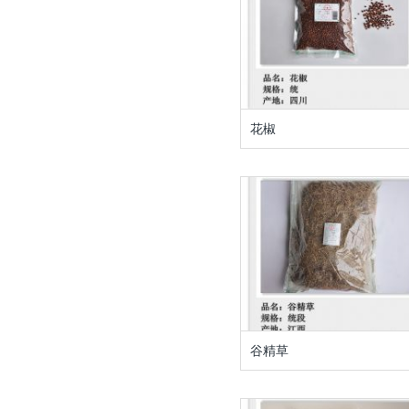
花椒
谷精草