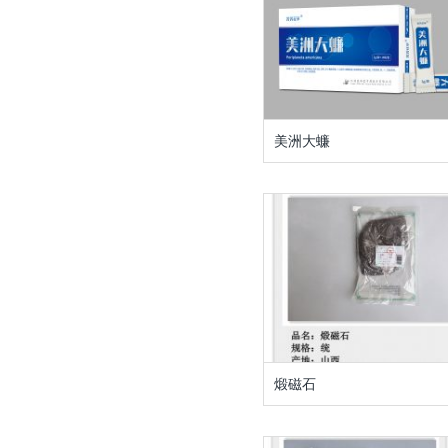
美洲大蠊
煅磁石