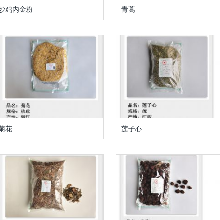
炒鸡内金粉
青蒿
菊花
莲子心