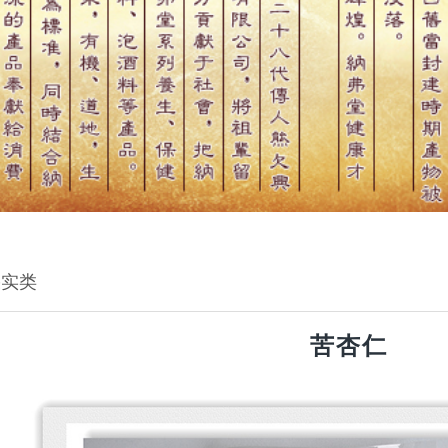
果实类
苦杏仁