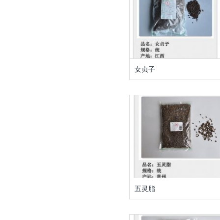
女贞子
五灵脂