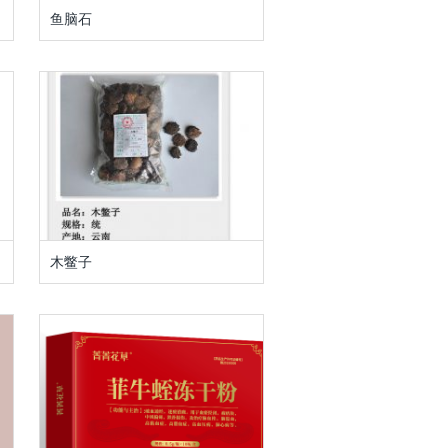
鱼脑石
木鳖子