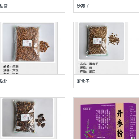
益智
沙苑子
桑椹
覆盆子