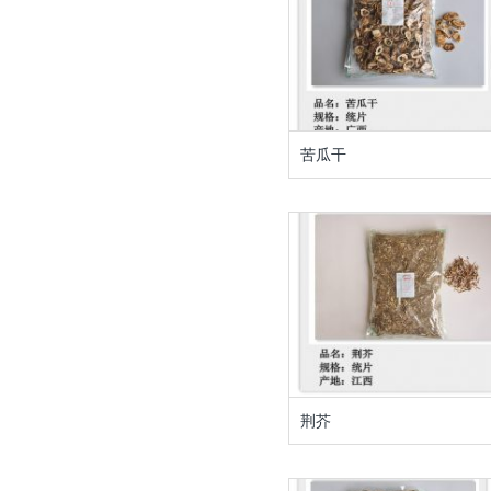
苦瓜干
荆芥