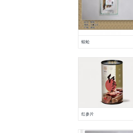
蜈蚣
红参片