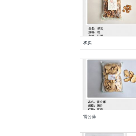
枳实
雷公藤