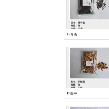
补骨脂
炒僵蚕