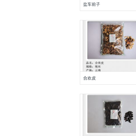
盐车前子
合欢皮