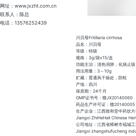
网址：www.jxzht.com.cn
联系人：陈总
电话：13576252439
川贝母Fritillaria cirrhosa
品名：川贝母
等级：特级
规格：3g/袋x15/盒
功能主治：清热润肺，化痰止咳
用法用量：3～10g
贮藏：置通风干燥处，防蛀
产地：四川
保质期：24个月
GMP证书号：赣JX20140060
药品生产许可证：赣20140005
生产企业：江西致和堂中药饮片
Jiangxi ZhiHeHall Chinese He
公司地址：江西省樟树市褔城工
Jiangxi zhangshufucheng indus